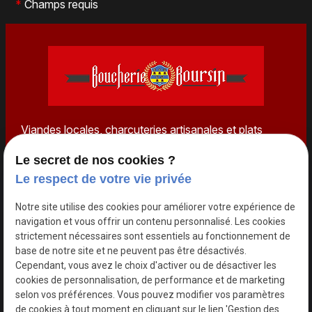
*
Champs requis
Viandes locales, charcuteries artisanales et plats
traiteur préparés avec passion à Talmont-Saint-
Le secret de nos cookies ?
Hilaire. Une tradition de qualité transmise avec cœur.
Le respect de votre vie privée
Téléphone
Notre site utilise des cookies pour améliorer votre expérience de
02 49 88 42 61
navigation et vous offrir un contenu personnalisé. Les cookies
Adresse
strictement nécessaires sont essentiels au fonctionnement de
base de notre site et ne peuvent pas être désactivés.
19 rue du Centre
Cependant, vous avez le choix d'activer ou de désactiver les
85440 TALMONT-SAINT-HILAIRE
cookies de personnalisation, de performance et de marketing
Horaires
selon vos préférences. Vous pouvez modifier vos paramètres
de cookies à tout moment en cliquant sur le lien 'Gestion des