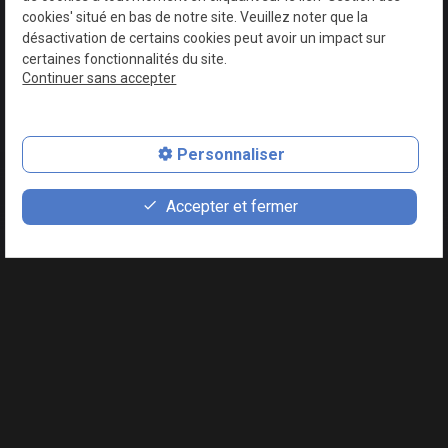
Mardi - Samedi
cookies' situé en bas de notre site. Veuillez noter que la
08:30 - 13:00
désactivation de certains cookies peut avoir un impact sur
16:00-19:00
certaines fonctionnalités du site.
Dimanche
Continuer sans accepter
08:30 - 13:00
Personnaliser
place
feed
phone
Accueil
Accepter et fermer
Plan d'accès
Devis
02 49 88 42 61
Notre histoire
Nos prestations
Traiteur
Galerie photos
Actualités
Contact