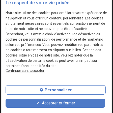
Notre histoire
Le respect de votre vie privée
Nos prestations
Notre site utilise des cookies pour améliorer votre expérience de
Traiteur
navigation et vous offrir un contenu personnalisé. Les cookies
strictement nécessaires sont essentiels au fonctionnement de
Galerie photos
base de notre site et ne peuvent pas être désactivés.
Actualités
Cependant, vous avez le choix d'activer ou de désactiver les
cookies de personnalisation, de performance et de marketing
Contact
selon vos préférences. Vous pouvez modifier vos paramètres
de cookies à tout moment en cliquant sur le lien 'Gestion des
SIRET :
Mentions
Politique de
cookies' situé en bas de notre site. Veuillez noter que la
93079779000019
légales
confidentialité
désactivation de certains cookies peut avoir un impact sur
certaines fonctionnalités du site.
Plan du site
Gestion des cookies
Continuer sans accepter
Personnaliser
place
phone
Accepter et fermer
Plan d'accès
02 49 88 42 61