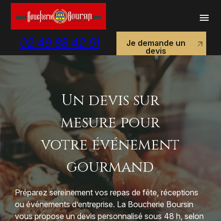
Panneau de gestion des cookies
menu
02 49 88 42 61
Je demande un
devis
Je demande un devis
Un devis sur
mesure pour
votre événement
gourmand
Préparez sereinement vos repas de fête, réceptions
ou événements d’entreprise. La Boucherie Boursin
vous propose un devis personnalisé sous 48 h, selon