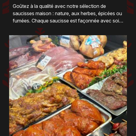
Goûtez à la qualité avec notre sélection de
saucisses maison : nature, aux herbes, épicées ou
fumées. Chaque saucisse est façonnée avec soin,
sans compromis sur le goût ni sur la fraîcheur.
Cette variété saura satisfaire toutes les envies,
que ce soit pour un barbecue, une poêlée ou un
plat convivial. Pour parfaire votre repas, un apéritif
artisanal « Troussepinette » se révèlera comme un
accompagnement parfait qui sublimera ces délices
charcutiers.