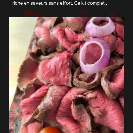
riche en saveurs sans effort. Ce kit complet
comprend de la viande sélectionnée avec soin,
des épices authentiques, ainsi que des légumes
frais, pour vous offrir une expérience culinaire
simple et rapide à la maison. Chaque ingrédient est
choisi pour sa qualité, garantissant fraîcheur et
goût. Idéal pour les amateurs de cuisine orientale,
ce kit vous permet de réaliser un tajine tendre et
parfumé ou un couscous gourmand, tout en
privilégiant une viande locale et un savoir-faire
artisanal. Pratique et gourmand, il conviendra
parfaitement aux repas en famille ou entre amis.