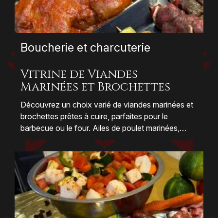
Boucherie et charcuterie
Vitrine de Viandes
Marinées et Brochettes
Découvrez un choix varié de viandes marinées et
brochettes prêtes à cuire, parfaites pour le
barbecue ou le four. Ailes de poulet marinées,
brochettes de bœuf, de poulet, épaule d’agneau et
viandes épicées vous offrent une palette de
saveurs riches et généreuses. Chaque pièce est
préparée dans le respect de la tradition bouchère,
garantissant fraîcheur et qualité. Ce assortiment
est idéal pour des repas conviviaux, qui allient
plaisir gourmand et simplicité de préparation.