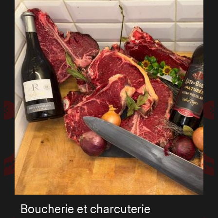
authentiques. Ces viandes prêtes à griller offrent
un équilibre parfait entre saveurs relevées et
qualité irréprochable. Que ce soit pour un déjeuner
en famille ou un dîner entre amis, cette sélection
garantit une explosion de goûts et de convivialité.
Chaque morceau est choisi pour sa fraîcheur et
son origine locale, pour des grillades savoureuses
et responsables.
Boucherie et charcuterie