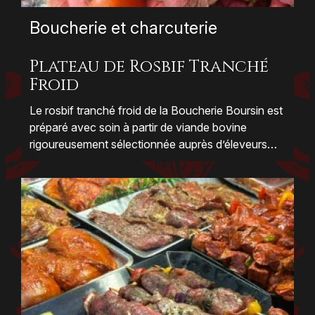
Boucherie et charcuterie
Plateau de Rosbif Tranché
Froid
Le rosbif tranché froid de la Boucherie Boursin est
préparé avec soin à partir de viande bovine
rigoureusement sélectionnée auprès d’éleveurs
locaux, garantissant une qualité optimale et un
goût authentique. Sa cuisson lente et maîtrisée
préserve la tendreté et les arômes naturels de la
viande, offrant une texture fondante et juteuse.
Tranché finement, ce rosbif est parfait pour
sublimer vos buffets froids, sandwichs gourmets
ou repas légers et raffinés. Fraîcheur, praticité et
saveur s’associent pour faire de ce produit un
incontournable pour toutes vos envies culinaires,
en famille ou entre amis.