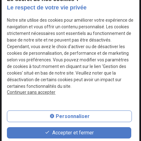
Notre histoire
Le respect de votre vie privée
Nos prestations
Notre site utilise des cookies pour améliorer votre expérience de
Traiteur
navigation et vous offrir un contenu personnalisé. Les cookies
strictement nécessaires sont essentiels au fonctionnement de
Galerie photos
base de notre site et ne peuvent pas être désactivés.
Actualités
Cependant, vous avez le choix d'activer ou de désactiver les
cookies de personnalisation, de performance et de marketing
Contact
selon vos préférences. Vous pouvez modifier vos paramètres
de cookies à tout moment en cliquant sur le lien 'Gestion des
SIRET :
Mentions
Politique de
cookies' situé en bas de notre site. Veuillez noter que la
93079779000019
légales
confidentialité
désactivation de certains cookies peut avoir un impact sur
certaines fonctionnalités du site.
Plan du site
Gestion des cookies
Continuer sans accepter
Personnaliser
place
feed
phone
Accepter et fermer
Plan d'accès
Devis
02 49 88 42 61