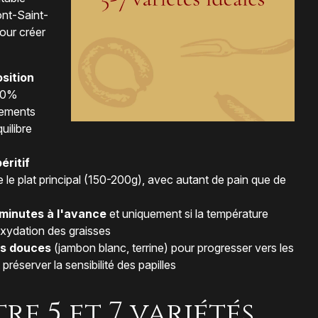
ont-Saint-
pour créer
osition
 50%
nements
uilibre
éritif
 le plat principal (150-200g), avec autant de pain que de
 minutes à l'avance
et uniquement si la température
'oxydation des graisses
rs douces
(jambon blanc, terrine) pour progresser vers les
préserver la sensibilité des papilles
tre 5 et 7 variétés