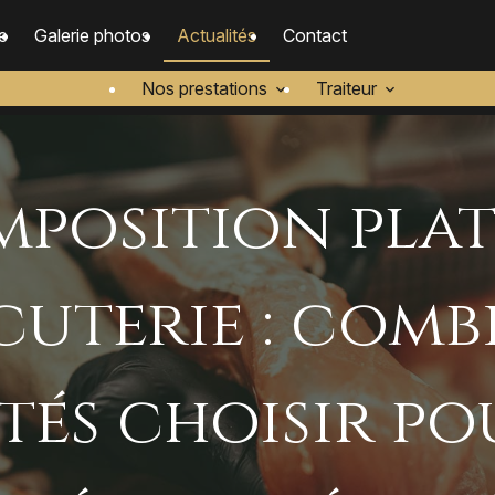
e
Galerie photos
Actualités
Contact
Nos prestations
Traiteur
position pla
uterie : comb
tés choisir p