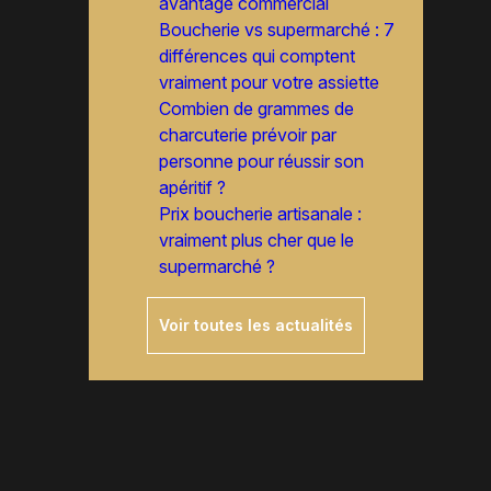
avantage commercial
Boucherie vs supermarché : 7
différences qui comptent
vraiment pour votre assiette
Combien de grammes de
charcuterie prévoir par
personne pour réussir son
apéritif ?
Prix boucherie artisanale :
vraiment plus cher que le
supermarché ?
Voir toutes les actualités