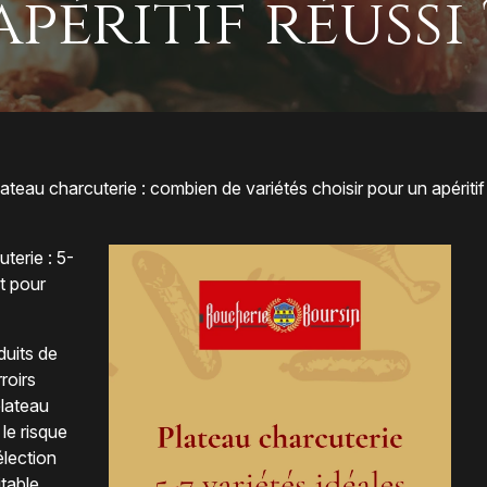
apéritif réussi 
teau charcuterie : combien de variétés choisir pour un apéritif 
terie : 5-
rt pour
duits de
rroirs
lateau
le risque
élection
itable