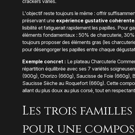
crackers variés.
L'objectif reste toujours le même : offrir suffisamme
préservant une
expérience gustative cohérente
lisibilité et fatiguerait rapidement les papilles. Pour ga
éléments fondamentaux : 50% de charcuterie, 30%
toujours proposer des éléments gras (les charcuteries
pour désengorger les papilles entre chaque dégustat
Exemple concret :
Le plateau Charcuterie Commeng
répartition équilibrée avec ses 7 variétés soigneu
(900g), Chorizo (660g), Saucisse de Foie (660g), B
Saucisse Sèche au Roquefort (660g). Cette compositi
allant du plus doux au plus corsé, tout en respectan
Les trois famill
pour une compos