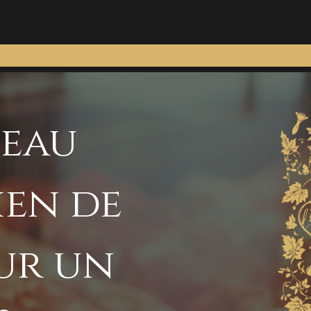
teau
ien de
our un